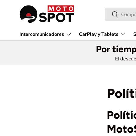
Buscar
Ir al contenido
Buscar
Intercomunicadores
CarPlay y Tablets
S
Por tiemp
El descu
Polí
Polít
MotoS