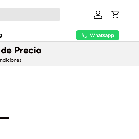
Cuenta
Carrito
g
Whatsapp
 de Precio
ondiciones
 —