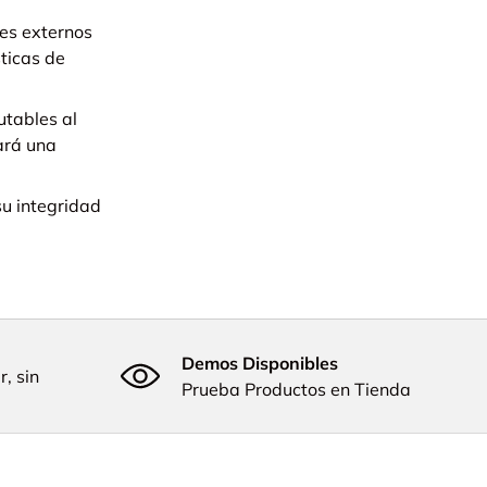
res externos
sticas de
utables al
nará una
su integridad
Demos Disponibles
, sin
Prueba Productos en Tienda