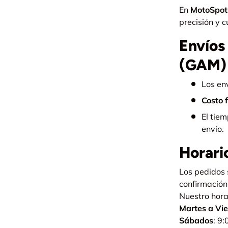
En
MotoSpot
precisión y 
Envíos
(GAM)
Los en
Costo f
El tie
envío.
Horari
Los pedidos 
confirmación
Nuestro hora
Martes a Vi
Sábados
: 9: