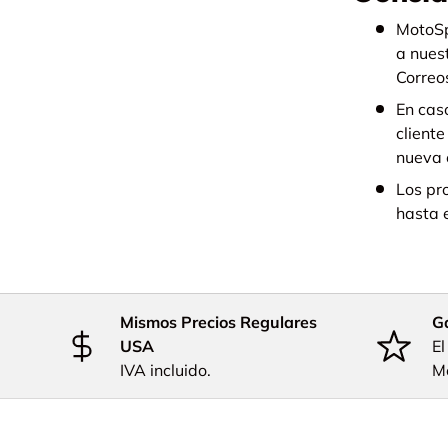
MotoSp
a nuest
Correo
En cas
cliente
nueva 
Los pr
hasta 
Mismos Precios Regulares
Ga
USA
El
IVA incluido.
M