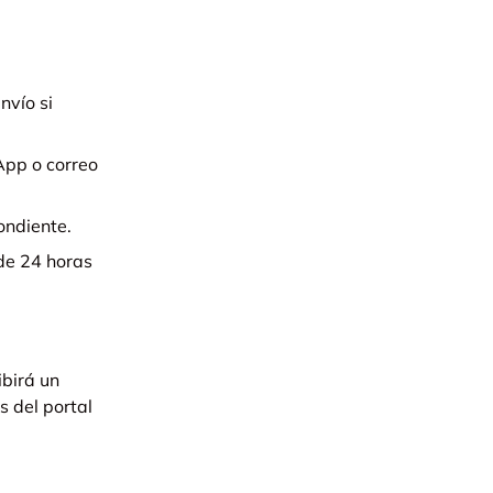
nvío si
App o correo
ondiente.
 de 24 horas
ibirá un
s del portal