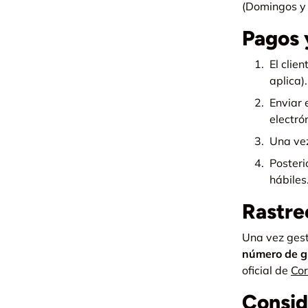
(Domingos y l
Pagos 
El clie
aplica).
Enviar 
electrón
Una vez
Posteri
hábiles
Rastre
Una vez gest
número de g
oficial de
Cor
Consid