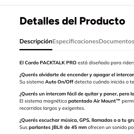
Detalles del Producto
Descripción
Especificaciones
Documento
El
Cardo PACKTALK PRO
está diseñado para rider
¿Querés olvidarte de encender y apagar el interco
Su sistema
Auto On/Off
detecta cuándo iniciás o t
¿Querés un intercom fácil de quitar y poner, pero l
El sistema magnético
patentado
Air Mount™
permit
recorridos largos y exigentes.
¿Querés escuchar música, GPS, llamadas o a tu gru
Sus
parlantes JBL® de 45 mm
ofrecen un sonido pot