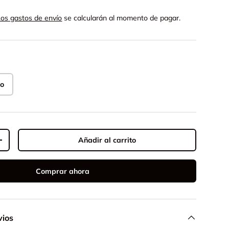
mal
D
Los gastos de envío
se calcularán al momento de pagar.
o
Añadir al carrito
ad
Aumentar la cantidad
Comprar ahora
e galería
vios