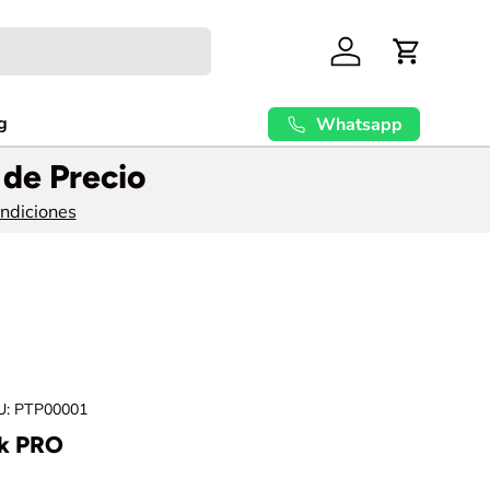
Cuenta
Carrito
g
Whatsapp
 de Precio
ondiciones
U:
PTP00001
lk PRO