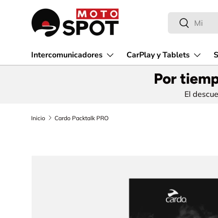
Buscar
Ir al contenido
Buscar
Intercomunicadores
CarPlay y Tablets
S
Por tiemp
El descu
Inicio
Cardo Packtalk PRO
Ir directamente a la información del producto