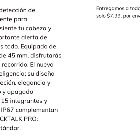
Entregamos a todo 
detección de
solo $7.99, por en
mente para
 siente tu cabeza y
rtante alerta de
es todo. Equipado de
 de 45 mm, disfrutarás
recorrido. El nuevo
ligencia; su diseño
eción, elegancia y
o y apagado
15 integrantes y
ón IP67 complementan
PACKTALK PRO:
tándar.